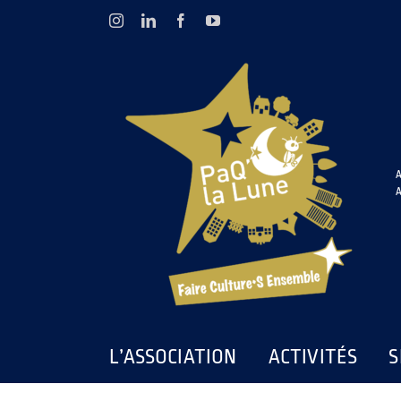
Passer
Instagram
LinkedIn
Facebook
YouTube
au
contenu
A
A
L’ASSOCIATION
ACTIVITÉS
S