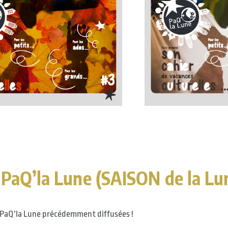
 PaQ’la Lune (SAISON de la Lu
e PaQ’la Lune précédemment diffusées !