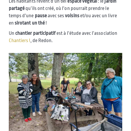
Les habitants rêvent d’un bel
espace végétal
: le
jardin
partagé
qu’ils ont créé, où l’on pourrait prendre le
temps d’une
pause
avec ses
voisins
et/ou avec un livre
en
sirotant un thé
!
Un
chantier participatif
est à l’étude avec l’association
Chantiers !
, de Redon.