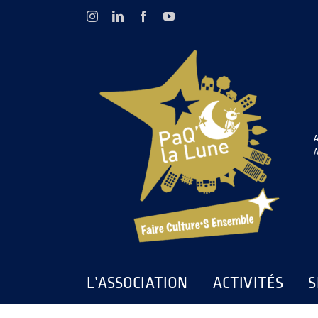
Passer
Instagram
LinkedIn
Facebook
YouTube
au
contenu
A
A
L’ASSOCIATION
ACTIVITÉS
S