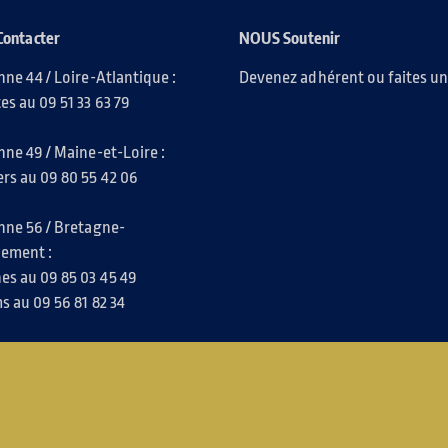
Contacter
NOUS Soutenir
nne 44 / Loire-Atlantique :
Devenez adhérent ou faites u
es au 09 51 33 63 79
nne 49 / Maine-et-Loire :
rs au 09 80 55 42 06
nne 56 / Bretagne-
iement :
es au 09 85 03 45 49
s au 09 56 81 82 34
nistration :
es au 09 54 82 58 35
le Accompagnements :