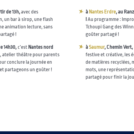
tir de 13h,
avec des
à
Nantes Erdre
, au Ranz
 un bar à sirop, une flash
!
Au programme : Improm
une animation lecture, sans
Tchoupi Gang des Winnip
partagé !
goûter partagé !
de 14h30,
c’est
Nantes nord
à
Saumur
, Chemin Vert, 
 atelier théâtre pour parents
festive et créative, les
pour conclure la journée en
de matières recyclées, m
 et partageons un goûter !
mots, une représentatio
partagé pour finir la jo