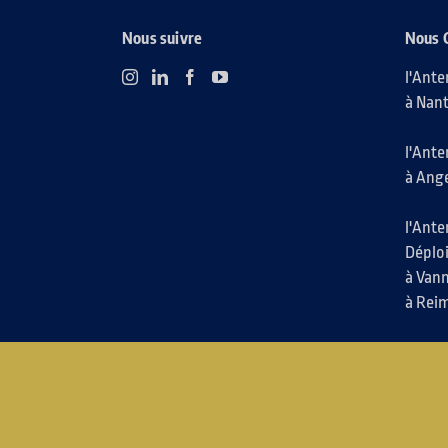
Nous suivre
Nous 
l'Ante
à Nant
l'Ante
à Ange
l'Ante
Déplo
à Vann
à Reim
l'Admi
à Nant
le Pô