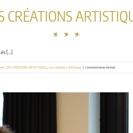
S CRÉATIONS ARTISTIQ
s [...]
sur
ives
,
DES CRÉATIONS ARTISTIQUES
,
nos chantiers artistique
|
Commentaires fermés
Les
Winnipeg’s
Killers