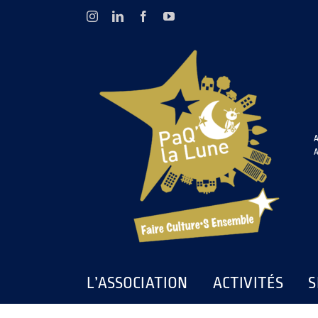
Passer
Instagram
LinkedIn
Facebook
YouTube
au
contenu
A
A
L’ASSOCIATION
ACTIVITÉS
S