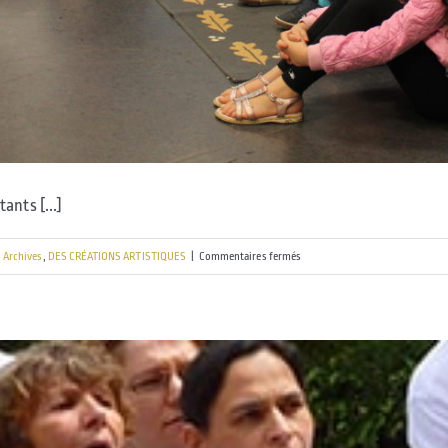
ants [...]
sur
Archives
,
DES CRÉATIONS ARTISTIQUES
|
Commentaires fermés
Des
répétitions
publiques