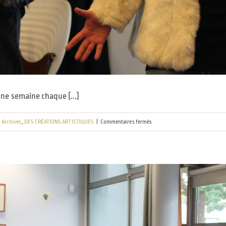
une semaine chaque [...]
sur
Archives
,
DES CRÉATIONS ARTISTIQUES
|
Commentaires fermés
Des
Résidences