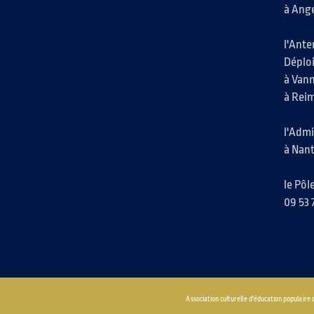
à Ange
l'Ante
Déplo
à Vann
à Reim
l'Admi
à Nant
le Pô
09 53 
Association culturelle d'éducation populaire 