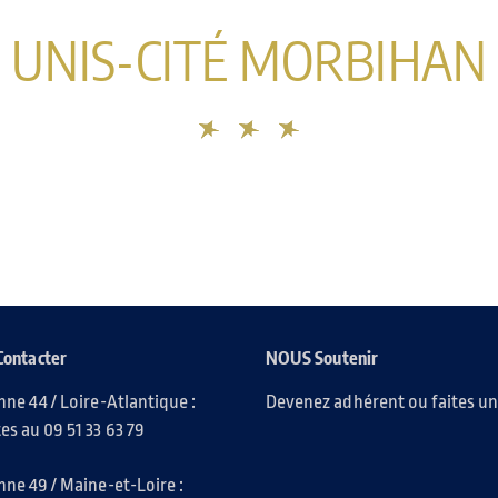
UNIS-CITÉ MORBIHAN
Contacter
NOUS Soutenir
nne 44 / Loire-Atlantique :
Devenez adhérent ou faites u
es au 09 51 33 63 79
nne 49 / Maine-et-Loire :