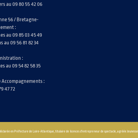
rs au 09 80 55 42 06
nne 56 / Bretagne-
iement :
es au 09 85 03 45 49
s au 09 56 81 82 34
nistration :
es au 09 54 82 58 35
le Accompagnements :
79 47 72
déclarée en Préfecture de Loire-Atlantique, titulaire de licences d'entrepreneur de spectacle, agréée Jeunesse