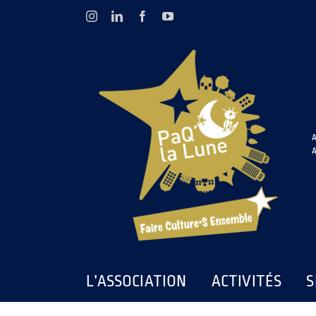
Passer
Instagram
LinkedIn
Facebook
YouTube
au
contenu
A
A
L’ASSOCIATION
ACTIVITÉS
S