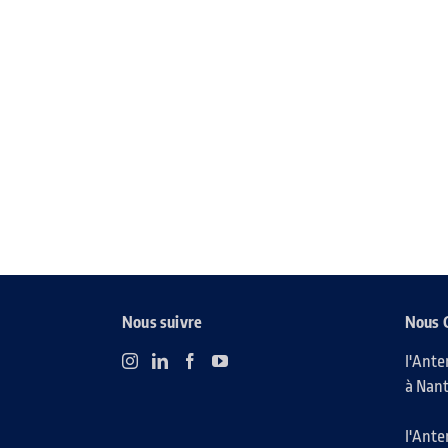
Nous suivre
Nous 
l'Ante
à Nant
l'Ante