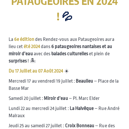
PATAUGEOIRES EN 2024
!
💦
La
6e
édition
des Rendez-vous aux Pataugeoires aura
lieu cet
été 2024
dans
6 pataugeoires nantaises et au
miroir d’eau
avec des
balades culturelles
et plein de
surprises
! 🏝
Du 17 Juillet au 07 Août 2024
☀️
Mercredi 17 au vendredi 19 juillet :
Beaulieu
– Place de la
Basse Mar
Samedi 20 juillet :
Miroir d’eau
– Pl. Marc Elder
Lundi 22 au mercredi 24 juillet :
La Halvêque
– Rue André
Malraux
Jeudi 25 au samedi 27 juillet :
Croix Bonneau
– Rue des