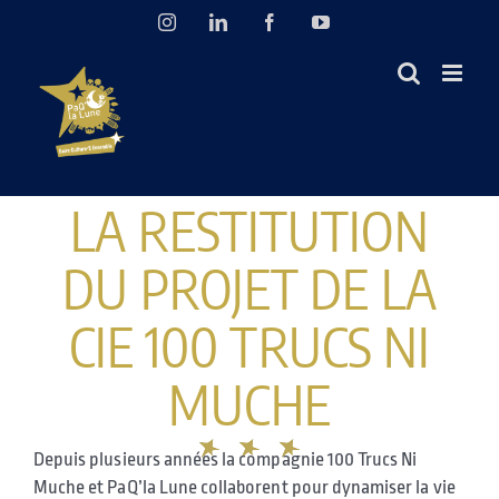
Passer
Instagram
LinkedIn
Facebook
YouTube
au
contenu
LA RESTITUTION
DU PROJET DE LA
CIE 100 TRUCS NI
MUCHE
Depuis plusieurs années la compagnie 100 Trucs Ni
Muche et PaQ’la Lune collaborent pour dynamiser la vie