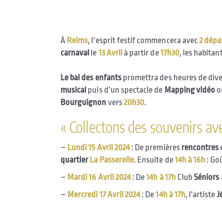
À
Reims
, l’esprit festif commencera avec
2 dépa
carnaval
le
13 Avril
à partir de
17h30
, les habita
Le bal des enfants
promettra des heures de dive
musical
puis d’un spectacle de
Mapping
vidéo
où
Bourguignon
vers
20h30
.
« Collectons des souvenirs ave
–
Lundi 15 Avril 2024
: De premières
rencontres
quartier
La Passerelle
. Ensuite de
14h à 16h
: Go
–
Mardi 16 Avril 2024
: De
14h à 17h
Club
Séniors
–
Mercredi 17 Avril 2024
: De
14h à 17h
, l’artiste
J