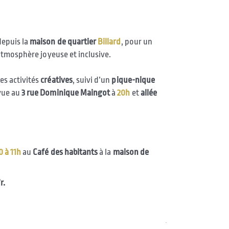
depuis la
maison de quartier
Billard
, pour un
tmosphère joyeuse et inclusive.
es activités
créatives
, suivi d’un
pique-nique
vue au
3 rue Dominique Maingot
à
20h
et
allée
 à 11h
au
Café
des
habitants
à la
maison de
r.