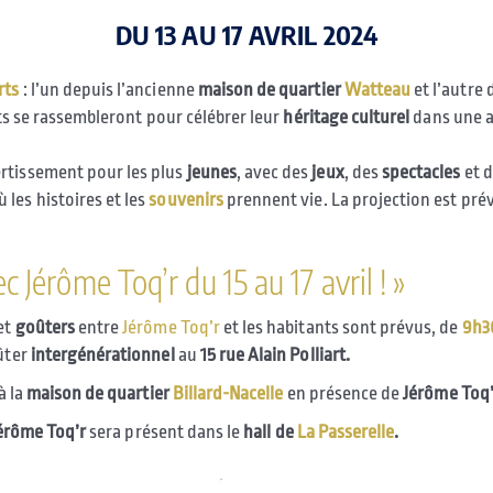
DU 13 AU 17 AVRIL 2024
rts
: l’un depuis l’ancienne
maison de quartier
Watteau
et l’autre 
nts se rassembleront pour célébrer leur
héritage
culturel
dans une a
rtissement pour les plus
jeunes
, avec des
jeux
, des
spectacles
et d
 les histoires et les
souvenirs
prennent vie.
La projection est pré
c Jérôme Toq’r du 15 au 17 avril ! »
et
goûters
entre
Jérôme Toq’r
et les habitants sont prévus, de
9h30
ûter
intergénérationnel
au
15 rue Alain Polliart.
à la
maison de quartier
Billard-Nacelle
en présence de
Jérôme Toq’
érôme Toq’r
sera présent dans le
hall
de
La Passerelle
.