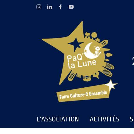
Passer
Instagram
LinkedIn
Facebook
YouTube
au
contenu
A
A
L’ASSOCIATION
ACTIVITÉS
S