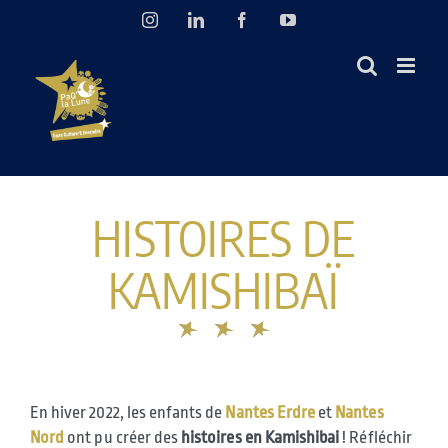
Passer
Instagram
LinkedIn
Facebook
YouTube
au
contenu
HISTOIRES DE
KAMISHIBAÏ
En hiver 2022, les enfants de
Nantes Erdre
et
Nantes
Nord
ont pu créer des
histoires en Kamishibai
! Réfléchir