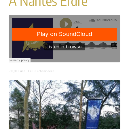
A Nantes Erdre
PaQ’la Lune
·
Le BIG champeeee