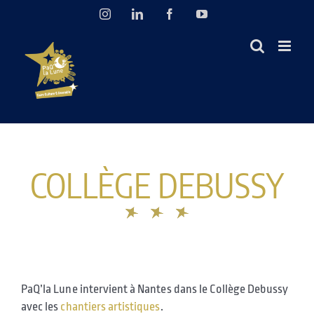
Passer
Instagram
LinkedIn
Facebook
YouTube
au
contenu
COLLÈGE DEBUSSY
PaQ’la Lune intervient à Nantes dans le Collège Debussy
avec les
chantiers artistiques
.